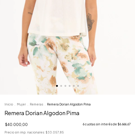
Inicio
.
Mujer
.
Remeras
.
Remera Dorian Algodon Pima
Remera Dorian Algodon Pima
$40.000,00
6
cuotas sin interés de
$6.666,67
Precio sin imp. nacionales:
$33.057,85