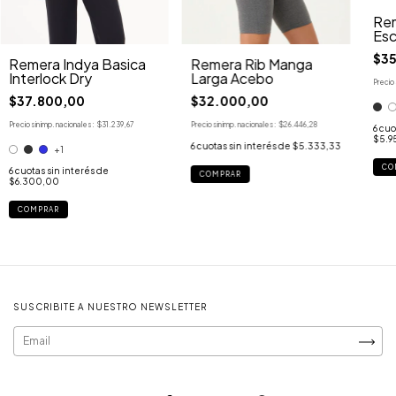
Rem
Esc
$35
Remera Indya Basica
Remera Rib Manga
Interlock Dry
Larga Acebo
Precio 
$37.800,00
$32.000,00
Precio sin imp. nacionales:
$31.239,67
Precio sin imp. nacionales:
$26.446,28
6
cuo
$5.9
6
cuotas sin interés de
$5.333,33
+1
CO
6
cuotas sin interés de
COMPRAR
$6.300,00
COMPRAR
SUSCRIBITE A NUESTRO NEWSLETTER