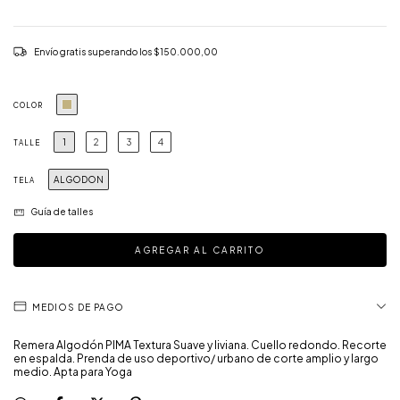
Envío gratis
superando los
$150.000,00
COLOR
1
2
3
4
TALLE
ALGODON
TELA
Guía de talles
MEDIOS DE PAGO
Remera Algodón PIMA Textura Suave y liviana. Cuello redondo. Recorte
en espalda. Prenda de uso deportivo/ urbano de corte amplio y largo
medio. Apta para Yoga