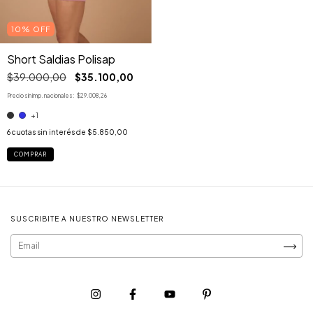
10% OFF
Short Saldias Polisap
$39.000,00
$35.100,00
Precio sin imp. nacionales:
$29.008,26
+1
6
cuotas sin interés de
$5.850,00
COMPRAR
SUSCRIBITE A NUESTRO NEWSLETTER