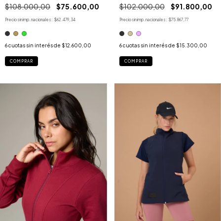
$102.000,00
$91.800,00
$108.000,00
$75.600,00
Precio sin imp. nacionales:
$75.867,77
Precio sin imp. nacionales:
$62.479,34
6
cuotas sin interés de
$15.300,00
6
cuotas sin interés de
$12.600,00
COMPRAR
COMPRAR