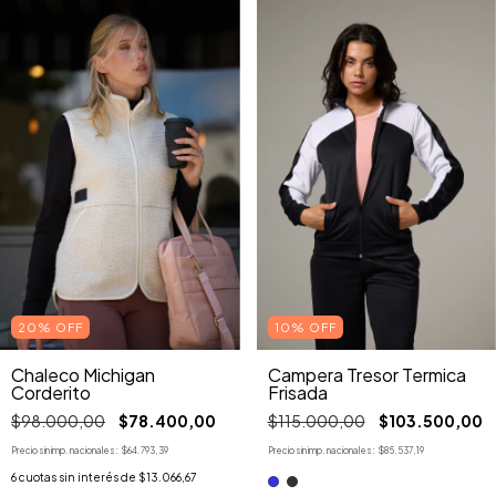
10% OFF
20% OFF
Campera Tresor Termica
Chaleco Michigan
Frisada
Corderito
$115.000,00
$103.500,00
$98.000,00
$78.400,00
Precio sin imp. nacionales:
$85.537,19
Precio sin imp. nacionales:
$64.793,39
6
cuotas sin interés de
$13.066,67