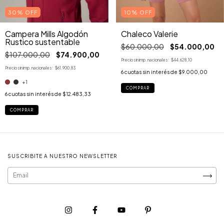
30% OFF
10% OFF
Campera Mills Algodón
Chaleco Valerie
Rustico sustentable
$60.000,00
$54.000,00
$107.000,00
$74.900,00
Precio sin imp. nacionales:
$44.628,10
Precio sin imp. nacionales:
$61.900,83
6
cuotas sin interés de
$9.000,00
+1
COMPRAR
6
cuotas sin interés de
$12.483,33
COMPRAR
SUSCRIBITE A NUESTRO NEWSLETTER