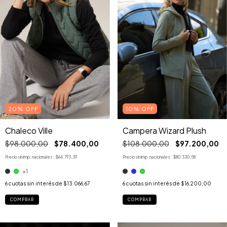
20% OFF
10% OFF
Chaleco Ville
Campera Wizard Plush
$98.000,00
$78.400,00
$108.000,00
$97.200,00
Precio sin imp. nacionales:
$64.793,39
Precio sin imp. nacionales:
$80.330,58
+1
6
cuotas sin interés de
$13.066,67
6
cuotas sin interés de
$16.200,00
COMPRAR
COMPRAR