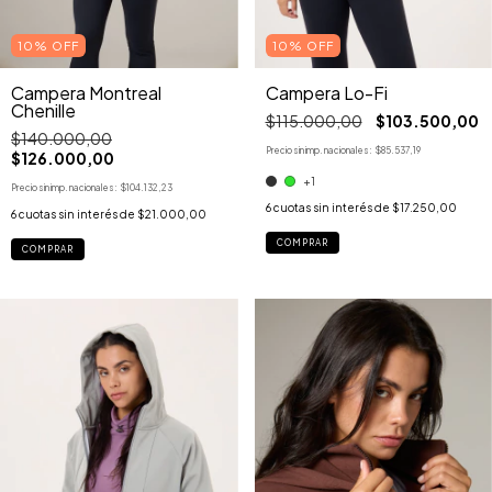
10% OFF
10% OFF
Campera Montreal
Campera Lo-Fi
Chenille
$115.000,00
$103.500,00
$140.000,00
Precio sin imp. nacionales:
$85.537,19
$126.000,00
+1
Precio sin imp. nacionales:
$104.132,23
6
cuotas sin interés de
$17.250,00
6
cuotas sin interés de
$21.000,00
COMPRAR
COMPRAR