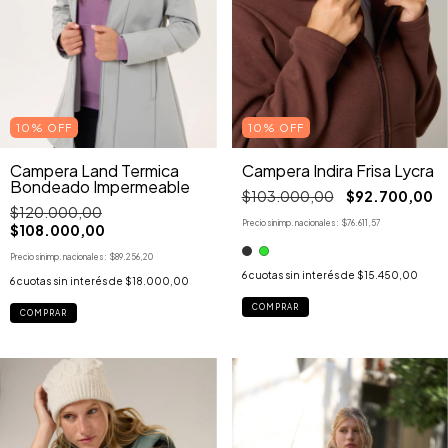
10% OFF
10% OFF
Campera Land Termica
Campera Indira Frisa Lycra
Bondeado Impermeable
$103.000,00
$92.700,00
$120.000,00
Precio sin imp. nacionales:
$76.611,57
$108.000,00
Precio sin imp. nacionales:
$89.256,20
6
cuotas sin interés de
$15.450,00
6
cuotas sin interés de
$18.000,00
COMPRAR
COMPRAR