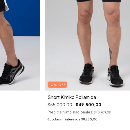
10% OFF
Short Kimiko Poliamida
$55.000,00
$49.500,00
Precio sin imp. nacionales:
8
$40.909,09
6
cuotas sin interés de
$8.250,00