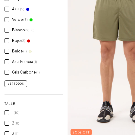
Azul
(5)
Verde
(3)
Blanco
(2)
Rojo
(2)
Beige
(1)
Azul Francia
(1)
Gris Carbone
(1)
VER TODOS
TALLE
1
(10)
2
(11)
20% OFF
3
(11)