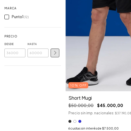
MARCA
Punto1
(12)
PRECIO
DESDE
HASTA
10% OFF
Short Mugi
$50.000,00
$45.000,00
Precio sin imp. nacionales:
$37.190,0
6
cuotas sin interés de
$7.500,00