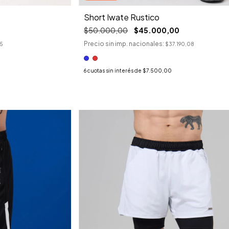
Short Iwate Rustico
$50.000,00
$45.000,00
Precio sin imp. nacionales:
5
$37.190,08
6
cuotas sin interés de
$7.500,00