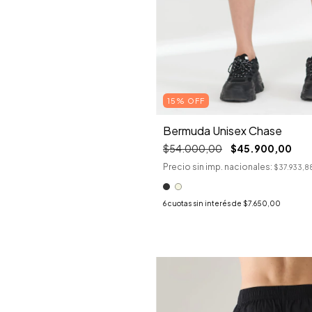
15% OFF
Bermuda Unisex Chase
$54.000,00
$45.900,00
Precio sin imp. nacionales:
$37.933,8
6
cuotas sin interés de
$7.650,00