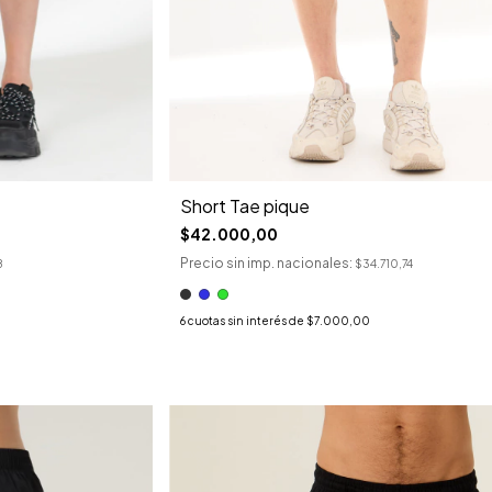
Short Tae pique
$42.000,00
Precio sin imp. nacionales:
8
$34.710,74
6
cuotas sin interés de
$7.000,00