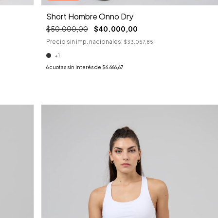
Short Hombre Onno Dry
$50.000,00
$40.000,00
Precio sin imp. nacionales:
$33.057,85
+1
6
cuotas sin interés de
$6.666,67