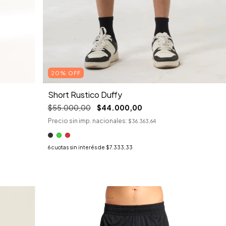
20% OFF
Short Rustico Duffy
$55.000,00
$44.000,00
Precio sin imp. nacionales:
$36.363,64
6
cuotas sin interés de
$7.333,33