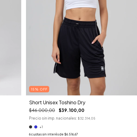
15% OFF
Short Unisex Toshino Dry
$46.000,00
$39.100,00
Precio sin imp. nacionales:
$32.314,05
+1
6
cuotas sin interés de
$6.516,67