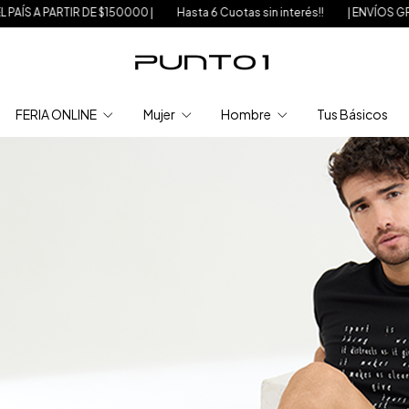
0000 |
Hasta 6 Cuotas sin interés!!
| ENVÍOS GRATIS A TODO EL PAÍS A
FERIA ONLINE
Mujer
Hombre
Tus Básicos