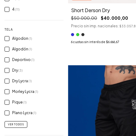
Short Derson Dry
4
(11)
$50.000,00
$40.000,00
Precio sin imp. nacionales:
$33.057,8
TELA
Algodon
(1)
6
cuotas sin interés de
$6.666,67
Algodón
(1)
Deportivo
(1)
Dry
(3)
Dry Lycra
(1)
Morley Lycra
(1)
Pique
(1)
Plano Lycra
(1)
VER TODOS