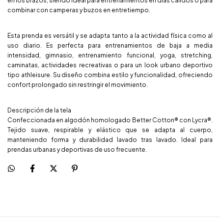
en los brazos, siendo ideal para entrenamientos en días cálidos o para
combinar con camperas y buzos en entretiempo.
Esta prenda es versátil y se adapta tanto a la actividad física como al
uso diario. Es perfecta para entrenamientos de baja a media
intensidad, gimnasio, entrenamiento funcional, yoga, stretching,
caminatas, actividades recreativas o para un look urbano deportivo
tipo athleisure. Su diseño combina estilo y funcionalidad, ofreciendo
confort prolongado sin restringir el movimiento.
Descripción de la tela
Confeccionada en algodón homologado Better Cotton® con Lycra®.
Tejido suave, respirable y elástico que se adapta al cuerpo,
manteniendo forma y durabilidad lavado tras lavado. Ideal para
prendas urbanas y deportivas de uso frecuente.