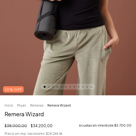
10% OFF
Inicio
.
Mujer
.
Remeras
.
Remera Wizard
Remera Wizard
$38.000,00
$34.200,00
6
cuotas sin interés de
$5.700,00
Precio sin imp. nacionales:
$28.264,46