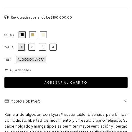
Envío gratis
superando los
$150.000,00
COLOR
1
2
3
4
TALLE
ALGODON LYCRA
TELA
Guía de talles
MEDIOS DE PAGO
Remera de algodón con Lycra® sustentable, diseñada para brindar
comodidad, libertad de movimiento y un estilo urbano relajado. Su
calce holgado y manga tipo sisa permiten mayor ventilación y libertad