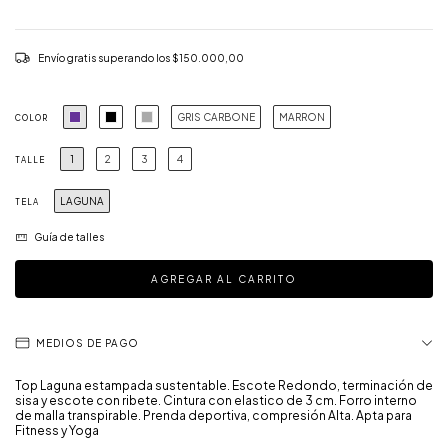
Envío gratis
superando los
$150.000,00
GRIS CARBONE
MARRON
COLOR
1
2
3
4
TALLE
LAGUNA
TELA
Guía de talles
MEDIOS DE PAGO
Top Laguna estampada sustentable. Escote Redondo, terminación de
sisa y escote con ribete. Cintura con elastico de 3 cm. Forro interno
de malla transpirable. Prenda deportiva, compresión Alta. Apta para
Fitness y Yoga