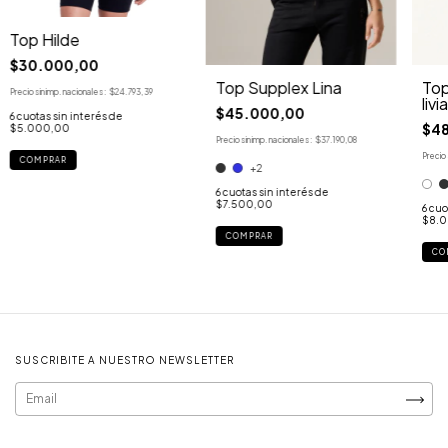
Top Hilde
$30.000,00
Top Supplex Lina
Top
Precio sin imp. nacionales:
$24.793,39
liv
$45.000,00
6
cuotas sin interés de
$4
$5.000,00
Precio sin imp. nacionales:
$37.190,08
Precio 
COMPRAR
+2
6
cuotas sin interés de
$7.500,00
6
cuo
$8.
COMPRAR
CO
SUSCRIBITE A NUESTRO NEWSLETTER