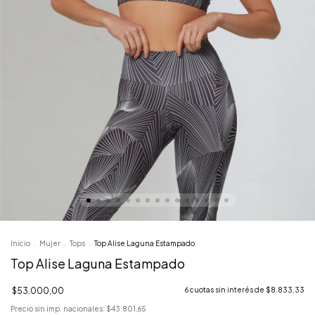
Inicio
.
Mujer
.
Tops
.
Top Alise Laguna Estampado
Top Alise Laguna Estampado
$53.000,00
6
cuotas sin interés de
$8.833,33
Precio sin imp. nacionales:
$43.801,65