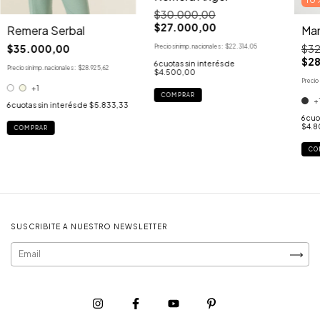
$30.000,00
$27.000,00
Remera Serbal
Man
$35.000,00
$32
Precio sin imp. nacionales:
$22.314,05
$28
6
cuotas sin interés de
Precio sin imp. nacionales:
$28.925,62
$4.500,00
Precio 
+1
COMPRAR
+
6
cuotas sin interés de
$5.833,33
6
cuo
$4.8
COMPRAR
CO
SUSCRIBITE A NUESTRO NEWSLETTER