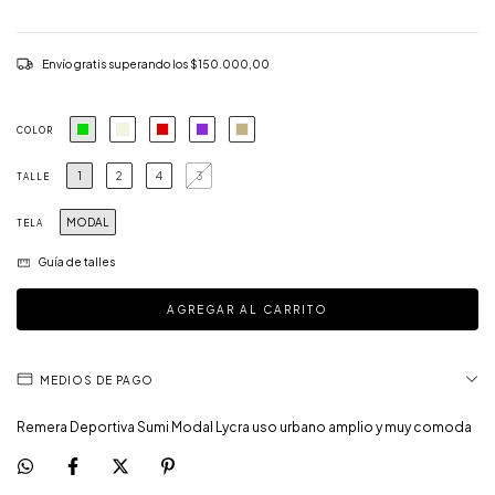
Envío gratis
superando los
$150.000,00
COLOR
1
2
4
3
TALLE
MODAL
TELA
Guía de talles
MEDIOS DE PAGO
Remera Deportiva Sumi Modal Lycra uso urbano amplio y muy comoda