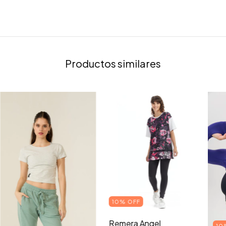
Productos similares
10% OFF
Remera Angel
10