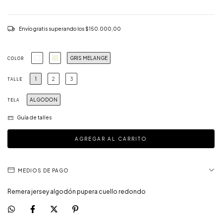
Envío gratis
superando los
$150.000,00
GRIS MELANGE
COLOR
1
2
3
TALLE
ALGODON
TELA
Guía de talles
MEDIOS DE PAGO
Remera jersey algodón pupera cuello redondo