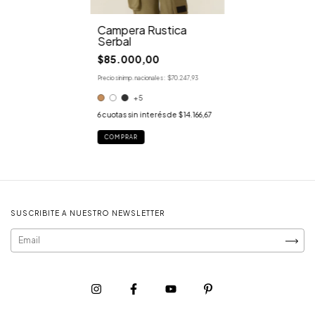
Campera Rustica
Serbal
$85.000,00
Precio sin imp. nacionales:
$70.247,93
+5
6
cuotas sin interés de
$14.166,67
COMPRAR
SUSCRIBITE A NUESTRO NEWSLETTER