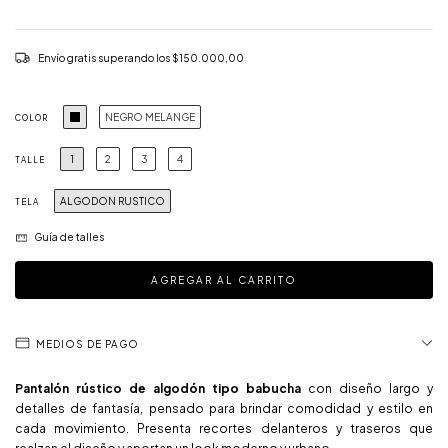
Envío gratis
superando los
$150.000,00
NEGRO MELANGE
COLOR
1
2
3
4
TALLE
ALGODON RUSTICO
TELA
Guía de talles
MEDIOS DE PAGO
Pantalón rústico de algodón tipo babucha
con diseño largo y
detalles de fantasía, pensado para brindar comodidad y estilo en
cada movimiento. Presenta recortes delanteros y traseros que