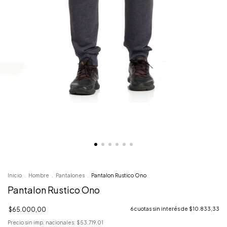
Inicio
.
Hombre
.
Pantalones
.
Pantalon Rustico Ono
Pantalon Rustico Ono
$65.000,00
6
cuotas sin interés de
$10.833,33
Precio sin imp. nacionales:
$53.719,01