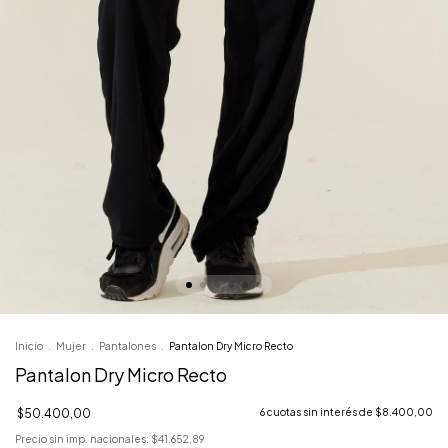
Inicio
.
Mujer
.
Pantalones
.
Pantalon Dry Micro Recto
Pantalon Dry Micro Recto
$50.400,00
6
cuotas sin interés de
$8.400,00
Precio sin imp. nacionales:
$41.652,89