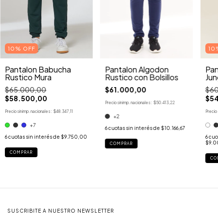
10
10% OFF
Pantalon Algodon
Pan
Pantalon Babucha
Rustico con Bolsillos
Jun
Rustico Mura
$61.000,00
$60
$65.000,00
$5
$58.500,00
Precio sin imp. nacionales:
$50.413,22
Precio 
Precio sin imp. nacionales:
$48.347,11
+2
+7
6
cuotas sin interés de
$10.166,67
6
cuo
6
cuotas sin interés de
$9.750,00
$9.0
COMPRAR
COMPRAR
CO
SUSCRIBITE A NUESTRO NEWSLETTER