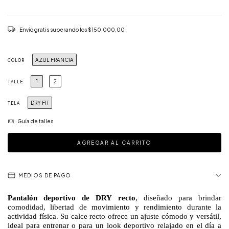
Envío gratis
superando los
$150.000,00
AZUL FRANCIA
COLOR
1
2
TALLE
DRY FIT
TELA
Guía de talles
MEDIOS DE PAGO
Pantalón deportivo de DRY recto
, diseñado para brindar
comodidad, libertad de movimiento y rendimiento durante la
actividad física. Su calce recto ofrece un ajuste cómodo y versátil,
ideal para entrenar o para un look deportivo relajado en el día a