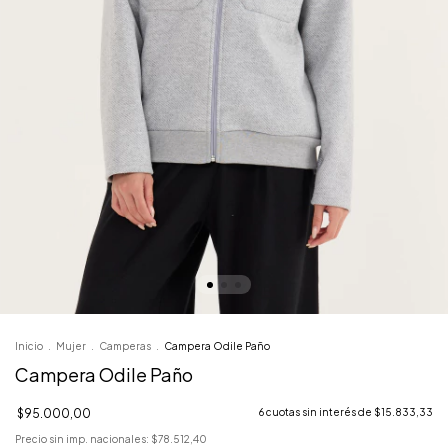
Inicio
.
Mujer
.
Camperas
.
Campera Odile Paño
Campera Odile Paño
$95.000,00
6
cuotas sin interés de
$15.833,33
Precio sin imp. nacionales:
$78.512,40