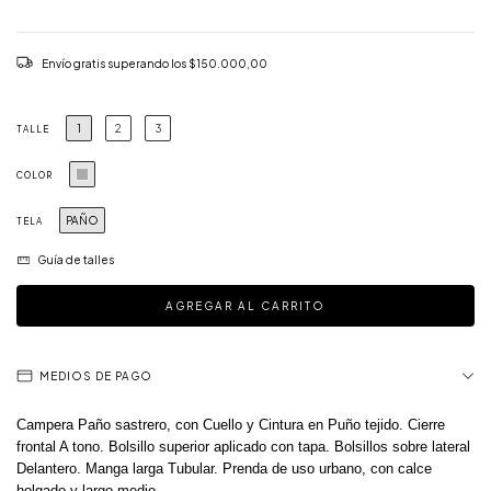
Envío gratis
superando los
$150.000,00
1
2
3
TALLE
COLOR
PAÑO
TELA
Guía de talles
MEDIOS DE PAGO
Campera Paño sastrero, con Cuello y Cintura en Puño tejido.
Cierre
frontal A tono. Bolsillo superior aplicado con tapa. Bolsillos sobre lateral
Delantero. Manga larga Tubular. Prenda de uso urbano, con calce
holgado y largo medio.