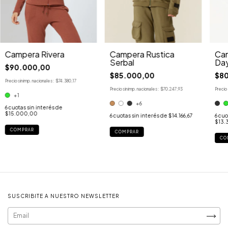
Campera Rustica
Campera Rivera
Cam
Serbal
Da
$90.000,00
$85.000,00
$8
Precio sin imp. nacionales:
$74.380,17
Precio sin imp. nacionales:
$70.247,93
Precio 
+1
+6
6
cuotas sin interés de
$15.000,00
6
cuotas sin interés de
$14.166,67
6
cuo
$13.
COMPRAR
COMPRAR
CO
SUSCRIBITE A NUESTRO NEWSLETTER