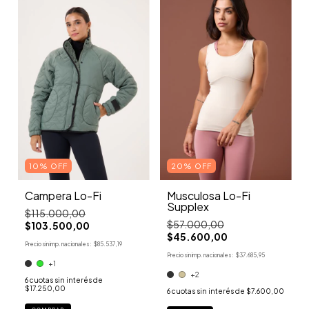
20% OFF
10% OFF
Musculosa Lo-Fi
Campera Lo-Fi
Supplex
$115.000,00
$57.000,00
$103.500,00
$45.600,00
Precio sin imp. nacionales:
$85.537,19
Precio sin imp. nacionales:
$37.685,95
+1
+2
6
cuotas sin interés de
$17.250,00
6
cuotas sin interés de
$7.600,00