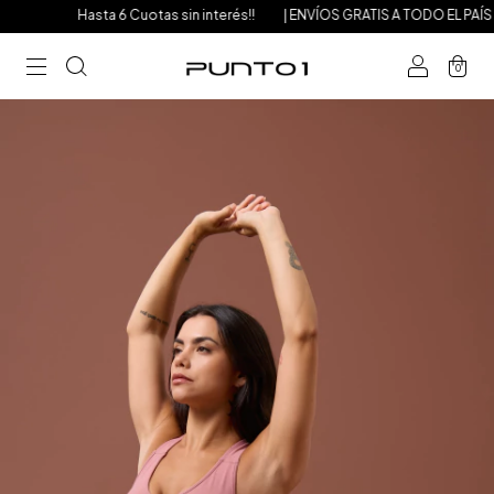
Hasta 6 Cuotas sin interés!!
| ENVÍOS GRATIS A TODO EL PAÍS A 
0