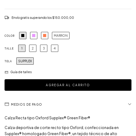
Envío gratis
superando los
$150.000,00
MARRON
COLOR
1
2
3
4
TALLE
SUPPLEX
TELA
Guía de talles
MEDIOS DE PAGO
Calza Recta tipo Oxford Supplex® Green Fiber®
Calza deportiva de corte recto tipo Oxford, confeccionada en
Supplex® homologado Green Fiber®, un tejido técnico de alto