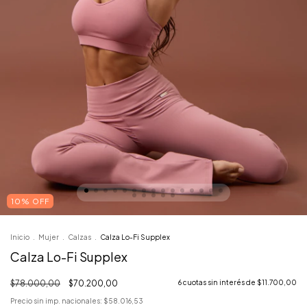
10% OFF
Inicio
.
Mujer
.
Calzas
.
Calza Lo-Fi Supplex
Calza Lo-Fi Supplex
$78.000,00
$70.200,00
6
cuotas sin interés de
$11.700,00
Precio sin imp. nacionales:
$58.016,53