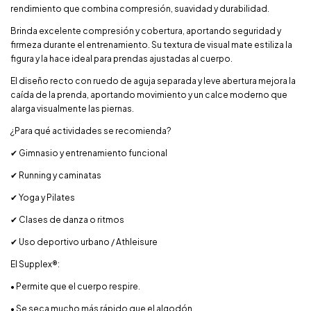
rendimiento que combina compresión, suavidad y durabilidad.
Brinda excelente compresión y cobertura, aportando seguridad y
firmeza durante el entrenamiento. Su textura de visual mate estiliza la
figura y la hace ideal para prendas ajustadas al cuerpo.
El diseño recto con ruedo de aguja separada y leve abertura mejora la
caída de la prenda, aportando movimiento y un calce moderno que
alarga visualmente las piernas.
¿Para qué actividades se recomienda?
✔ Gimnasio y entrenamiento funcional
✔ Running y caminatas
✔ Yoga y Pilates
✔ Clases de danza o ritmos
✔ Uso deportivo urbano / Athleisure
El Supplex®:
• Permite que el cuerpo respire.
• Se seca mucho más rápido que el algodón.